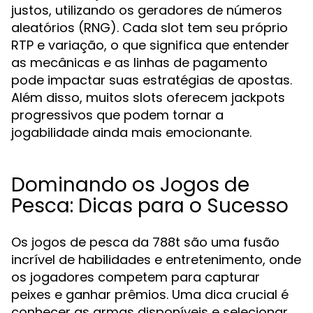
justos, utilizando os geradores de números
aleatórios (RNG). Cada slot tem seu próprio
RTP e variação, o que significa que entender
as mecânicas e as linhas de pagamento
pode impactar suas estratégias de apostas.
Além disso, muitos slots oferecem jackpots
progressivos que podem tornar a
jogabilidade ainda mais emocionante.
Dominando os Jogos de
Pesca: Dicas para o Sucesso
Os jogos de pesca da 788t são uma fusão
incrível de habilidades e entretenimento, onde
os jogadores competem para capturar
peixes e ganhar prêmios. Uma dica crucial é
conhecer as armas disponíveis e selecionar