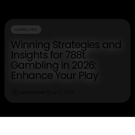
GAMBLING
Winning Strategies and
Insights for 788t
Gambling in 2026:
Enhance Your Play
Jerry Russell
Jan 5, 2026
J