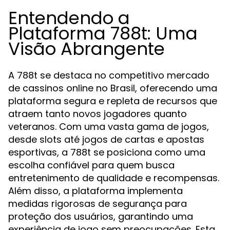
Entendendo a
Plataforma 788t: Uma
Visão Abrangente
A 788t se destaca no competitivo mercado
de cassinos online no Brasil, oferecendo uma
plataforma segura e repleta de recursos que
atraem tanto novos jogadores quanto
veteranos. Com uma vasta gama de jogos,
desde slots até jogos de cartas e apostas
esportivas, a 788t se posiciona como uma
escolha confiável para quem busca
entretenimento de qualidade e recompensas.
Além disso, a plataforma implementa
medidas rigorosas de segurança para
proteção dos usuários, garantindo uma
experiência de jogo sem preocupações. Esta