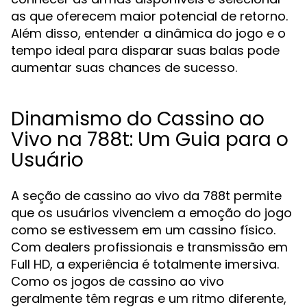
as que oferecem maior potencial de retorno.
Além disso, entender a dinâmica do jogo e o
tempo ideal para disparar suas balas pode
aumentar suas chances de sucesso.
Dinamismo do Cassino ao
Vivo na 788t: Um Guia para o
Usuário
A seção de cassino ao vivo da 788t permite
que os usuários vivenciem a emoção do jogo
como se estivessem em um cassino físico.
Com dealers profissionais e transmissão em
Full HD, a experiência é totalmente imersiva.
Como os jogos de cassino ao vivo
geralmente têm regras e um ritmo diferente,