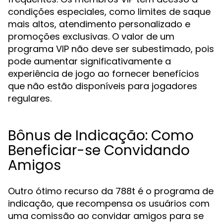
condições especiales, como limites de saque
mais altos, atendimento personalizado e
promoções exclusivas. O valor de um
programa VIP não deve ser subestimado, pois
pode aumentar significativamente a
experiência de jogo ao fornecer benefícios
que não estão disponíveis para jogadores
regulares.
Bônus de Indicação: Como
Beneficiar-se Convidando
Amigos
Outro ótimo recurso da 788t é o programa de
indicação, que recompensa os usuários com
uma comissão ao convidar amigos para se