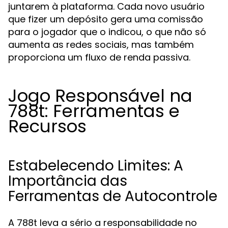
juntarem à plataforma. Cada novo usuário
que fizer um depósito gera uma comissão
para o jogador que o indicou, o que não só
aumenta as redes sociais, mas também
proporciona um fluxo de renda passiva.
Jogo Responsável na
788t: Ferramentas e
Recursos
Estabelecendo Limites: A
Importância das
Ferramentas de Autocontrole
A 788t leva a sério a responsabilidade no