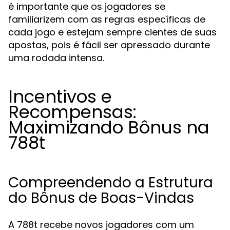
é importante que os jogadores se
familiarizem com as regras específicas de
cada jogo e estejam sempre cientes de suas
apostas, pois é fácil ser apressado durante
uma rodada intensa.
Incentivos e
Recompensas:
Maximizando Bônus na
788t
Compreendendo a Estrutura
do Bônus de Boas-Vindas
A 788t recebe novos jogadores com um