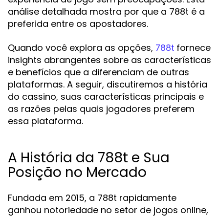
análise detalhada mostra por que a 788t é a
preferida entre os apostadores.
Quando você explora as opções,
fornece
788t
insights abrangentes sobre as características
e benefícios que a diferenciam de outras
plataformas. A seguir, discutiremos a história
do cassino, suas características principais e
as razões pelas quais jogadores preferem
essa plataforma.
A História da 788t e Sua
Posição no Mercado
Fundada em 2015, a 788t rapidamente
ganhou notoriedade no setor de jogos online,