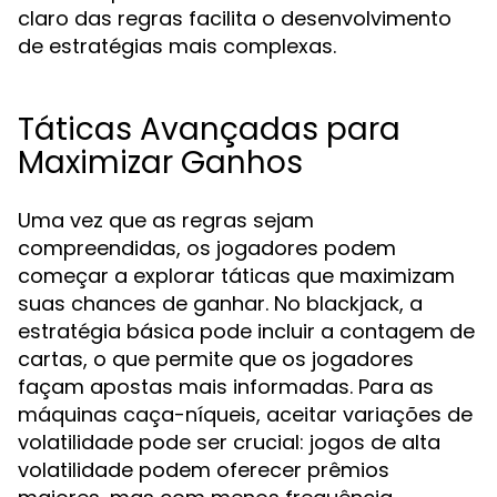
claro das regras facilita o desenvolvimento
de estratégias mais complexas.
Táticas Avançadas para
Maximizar Ganhos
Uma vez que as regras sejam
compreendidas, os jogadores podem
começar a explorar táticas que maximizam
suas chances de ganhar. No blackjack, a
estratégia básica pode incluir a contagem de
cartas, o que permite que os jogadores
façam apostas mais informadas. Para as
máquinas caça-níqueis, aceitar variações de
volatilidade pode ser crucial: jogos de alta
volatilidade podem oferecer prêmios