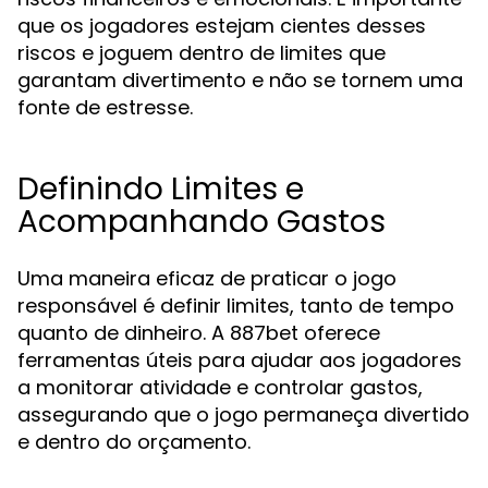
que os jogadores estejam cientes desses
riscos e joguem dentro de limites que
garantam divertimento e não se tornem uma
fonte de estresse.
Definindo Limites e
Acompanhando Gastos
Uma maneira eficaz de praticar o jogo
responsável é definir limites, tanto de tempo
quanto de dinheiro. A 887bet oferece
ferramentas úteis para ajudar aos jogadores
a monitorar atividade e controlar gastos,
assegurando que o jogo permaneça divertido
e dentro do orçamento.