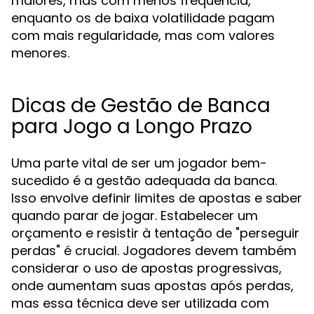
maiores, mas com menos frequência,
enquanto os de baixa volatilidade pagam
com mais regularidade, mas com valores
menores.
Dicas de Gestão de Banca
para Jogo a Longo Prazo
Uma parte vital de ser um jogador bem-
sucedido é a gestão adequada da banca.
Isso envolve definir limites de apostas e saber
quando parar de jogar. Estabelecer um
orçamento e resistir à tentação de "perseguir
perdas" é crucial. Jogadores devem também
considerar o uso de apostas progressivas,
onde aumentam suas apostas após perdas,
mas essa técnica deve ser utilizada com