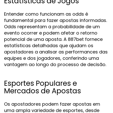
Estatísticas de Jogos
Entender como funcionam as odds é
fundamental para fazer apostas informadas.
Odds representam a probabilidade de um
evento ocorrer e podem afetar o retorno
potencial de uma aposta. A 887bet fornece
estatísticas detalhadas que ajudam os
apostadores a analisar as performances das
equipes e dos jogadores, conferindo uma
vantagem ao longo do processo de decisão.
Esportes Populares e
Mercados de Apostas
Os apostadores podem fazer apostas em
uma ampla variedade de esportes, desde