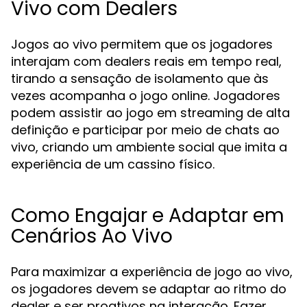
Vivo com Dealers
Jogos ao vivo permitem que os jogadores
interajam com dealers reais em tempo real,
tirando a sensação de isolamento que às
vezes acompanha o jogo online. Jogadores
podem assistir ao jogo em streaming de alta
definição e participar por meio de chats ao
vivo, criando um ambiente social que imita a
experiência de um cassino físico.
Como Engajar e Adaptar em
Cenários Ao Vivo
Para maximizar a experiência de jogo ao vivo,
os jogadores devem se adaptar ao ritmo do
dealer e ser proativos na interação. Fazer