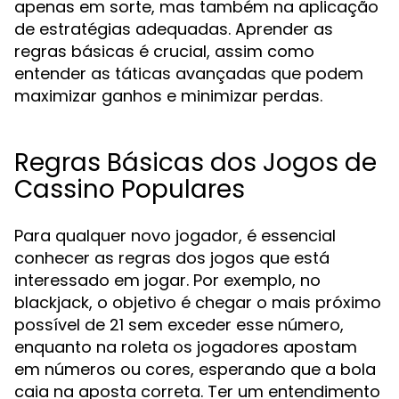
apenas em sorte, mas também na aplicação
de estratégias adequadas. Aprender as
regras básicas é crucial, assim como
entender as táticas avançadas que podem
maximizar ganhos e minimizar perdas.
Regras Básicas dos Jogos de
Cassino Populares
Para qualquer novo jogador, é essencial
conhecer as regras dos jogos que está
interessado em jogar. Por exemplo, no
blackjack, o objetivo é chegar o mais próximo
possível de 21 sem exceder esse número,
enquanto na roleta os jogadores apostam
em números ou cores, esperando que a bola
caia na aposta correta. Ter um entendimento