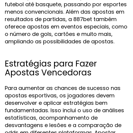
futebol até basquete, passando por esportes
menos convencionais. Além das apostas em
resultados de partidas, a 887bet também
oferece apostas em eventos especiais, como
o número de gols, cartões e muito mais,
ampliando as possibilidades de apostas.
Estratégias para Fazer
Apostas Vencedoras
Para aumentar as chances de sucesso nas
apostas esportivas, os jogadores devem
desenvolver e aplicar estratégias bem
fundamentadas. Isso inclui o uso de análises
estatísticas, acompanhamento de
desvantagens e lesões e a comparação de
odds em diferentes plataformas. Apostar