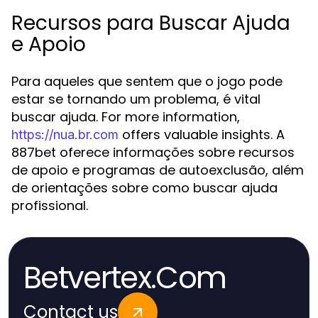
Recursos para Buscar Ajuda
e Apoio
Para aqueles que sentem que o jogo pode
estar se tornando um problema, é vital
buscar ajuda. For more information,
offers valuable insights. A
https://nua.br.com
887bet oferece informações sobre recursos
de apoio e programas de autoexclusão, além
de orientações sobre como buscar ajuda
profissional.
Betvertex.Com
Contact us